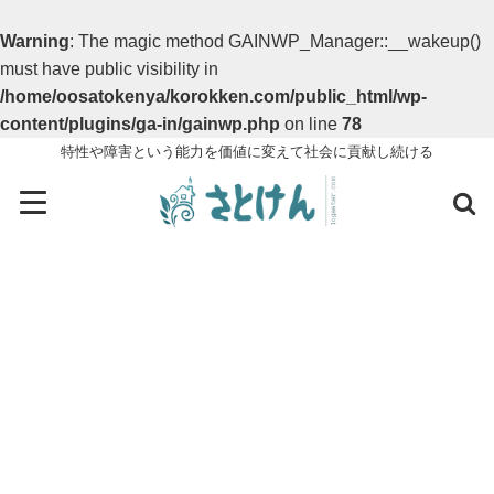
Warning
: The magic method GAINWP_Manager::__wakeup()
must have public visibility in
/home/oosatokenya/korokken.com/public_html/wp-
content/plugins/ga-in/gainwp.php
on line
78
特性や障害という能力を価値に変えて社会に貢献し続ける