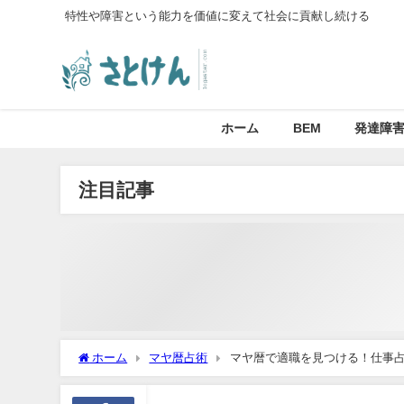
特性や障害という能力を価値に変えて社会に貢献し続ける
ホーム
BEM
発達障
注目記事
ホーム
マヤ暦占術
マヤ暦で適職を見つける！仕事