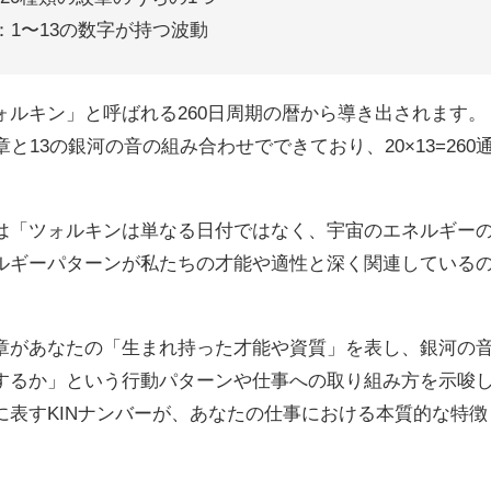
：1〜13の数字が持つ波動
ォルキン」と呼ばれる260日周期の暦から導き出されます。
と13の銀河の音の組み合わせでできており、20×13=260
。
は「ツォルキンは単なる日付ではなく、宇宙のエネルギー
ルギーパターンが私たちの才能や適性と深く関連している
章があなたの「生まれ持った才能や資質」を表し、銀河の
するか」という行動パターンや仕事への取り組み方を示唆
に表すKINナンバーが、あなたの仕事における本質的な特徴