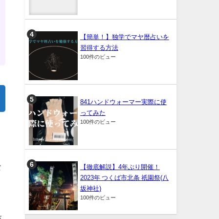
【簡単！】独学でマヤ暦占いを
習得する方法
100件のビュー
841ハンドウォーマー実際に使
ってみた
100件のビュー
こ
な
【徹底解説】4年ぶり開催！
2023年 つくば市北条 祇園祭(八
坂神社)
100件のビュー
が