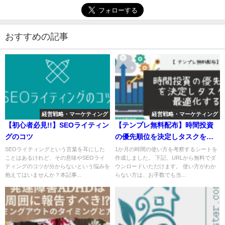
おすすめの記事
経営戦略・マーケティング
経営戦略・マーケティング
【初心者必見!!】SEOライティン
【テンプレ無料配布】時間投資
グのコツ
の優先順位を決定しタスクを最
適化する!!
SEOライティングという言葉を耳にした
1か月の時間の使い方を考察するシートを
ことはあるけれど、その意味やSEOライ
作成しました。 下記、URLから無料でダ
ティングのコツが分からないという悩みを
ウンロードいただけます。 使い方がわか
抱えてはいませんか？本記事...
らない方は、お手数でも当...