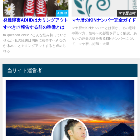
ADHD
マヤ暦占術
発達障害ADHDはカミングアウト
マヤ暦のKINナンバー完全ガイド
すべき!?報告する前の準備とは
マヤ暦のKINナンバーとは何か、その意味
や調べ方、性格への影響を詳しく解説。あ
fa-question-circle-oこんな悩み持っていま
なたの運命の鍵を握るKINナンバーについ
せんか 私の障害は周囲に報告すべきなの
て、マヤ暦占術師・大里...
か 私のことカミングアウトすると虐めら
れる...
当サイト運営者