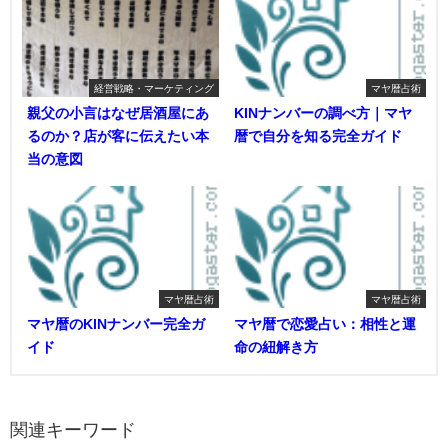
経営戦略・マーケティング
マヤ暦占術
親父の小言はなぜ居酒屋にあ
KINナンバーの調べ方｜マヤ
るのか？店が客に伝えたい本
暦で自分を知る完全ガイド
当の意図
マヤ暦占術
マヤ暦占術
マヤ暦のKINナンバー完全ガ
マヤ暦で恋愛占い：相性と運
イド
命の紐解き方
関連キーワード