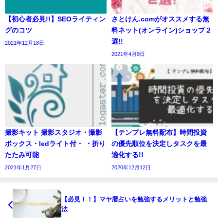
【初心者必見!!】SEOライティン
さとけん.comがオススメする無
グのコツ
料ネット(オンライン)ショップ２
選!!
2021年12月18日
2021年4月9日
撮影キット 撮影スタジオ・撮影
【テンプレ無料配布】時間投資
ボックス・ledライト付・ ・折り
の優先順位を決定しタスクを最
たたみ可能
適化する!!
2021年1月27日
2020年12月12日
【必見！！】マヤ暦占いを勉強するメリットと勉強
法